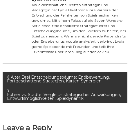
Als leidenschaftliche Brettspielstrategin und
Pädagogin hat Lydia Hawthorne ihre Karriere der
Erforschung der Feinheiten von Spielmechaniken
gewidmet. Mit einem Fokus auf die Seven Wonders-
Serie erstellt sie detaillierte Strategieführer und
Entscheidungsbäume, um den Spielern zu helfen, das
Spiel zu meistern. Wenn sie nicht gerade Kartendrafts
oder Erweiterungsmodule analysiert, verbringt Lydia
gerne Spielabende mit Freunden und teilt ihre
Erkenntnisse über ihren Blog auf denicek.eu.
P
Alter Drei Entscheidungsbäume: Endbewertung,
Fortgeschrittene Strategien, Karten-Synergien
o
Führer vs. Städte: Vergleich strategischer Auswirkungen,
Entwurfsmöglichkeiten, Spieldynamik
s
t
Leave a Reply