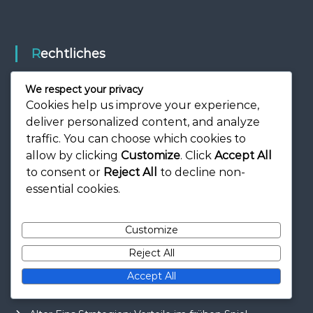
Rechtliches
We respect your privacy
Cookie-Richtlinie
Cookies help us improve your experience,
Kontakt
deliver personalized content, and analyze
Benutzervereinbarung
traffic. You can choose which cookies to
allow by clicking
Customize
. Click
Accept All
Wer wir sind
to consent or
Reject All
to decline non-
Datenschutzrichtlinie
essential cookies.
Customize
Neueste Beiträge
Reject All
Accept All
Wunder von Gizeh: Bau-Strategien,
Ressourcenmanagement, Siegpunkte