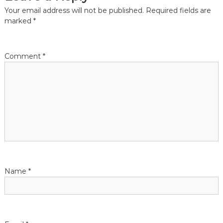
n
Your email address will not be published.
Required fields are
a
marked
*
v
Comment
*
i
g
a
t
i
Name
*
o
n