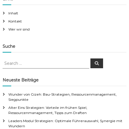
Inhalt
Kontakt
Wer wir sind
Suche
S
S
e
e
a
a
r
c
r
Neueste Beiträge
h
c
h
Wunder von Gizeh: Bau-Strategien, Ressourcenmanagement,
f
Siegpunkte
o
Alter Eins Strategien: Vorteile im frühen Spiel,
r
Ressourcenmanagement, Tipps zum Draften
:
Leaders Modul Strategien: Optimale Führerauswahl, Synergie mit
Wundern