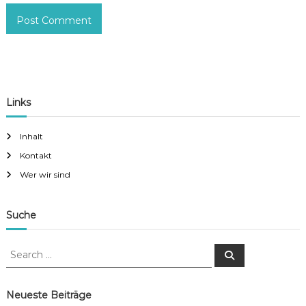
Links
Inhalt
Kontakt
Wer wir sind
Suche
S
S
e
e
a
a
r
c
r
Neueste Beiträge
h