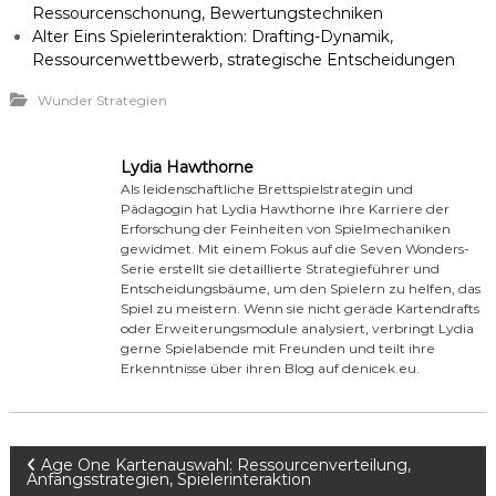
Ressourcenschonung, Bewertungstechniken
Alter Eins Spielerinteraktion: Drafting-Dynamik,
Ressourcenwettbewerb, strategische Entscheidungen
Wunder Strategien
Lydia Hawthorne
Als leidenschaftliche Brettspielstrategin und
Pädagogin hat Lydia Hawthorne ihre Karriere der
Erforschung der Feinheiten von Spielmechaniken
gewidmet. Mit einem Fokus auf die Seven Wonders-
Serie erstellt sie detaillierte Strategieführer und
Entscheidungsbäume, um den Spielern zu helfen, das
Spiel zu meistern. Wenn sie nicht gerade Kartendrafts
oder Erweiterungsmodule analysiert, verbringt Lydia
gerne Spielabende mit Freunden und teilt ihre
Erkenntnisse über ihren Blog auf denicek.eu.
P
Age One Kartenauswahl: Ressourcenverteilung,
Anfangsstrategien, Spielerinteraktion