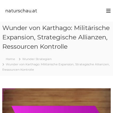
S
k
naturschau.at
i
p
t
Wunder von Karthago: Militärische
o
c
Expansion, Strategische Allianzen,
o
n
Ressourcen Kontrolle
t
e
Home
Wunder Strategien
n
Wunder von Karthago: Militärische Expansion, Strategische Allianzen,
t
Ressourcen Kontrolle