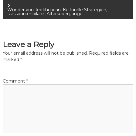
o
Wunder von Teotihuacan: Kulturelle Strategien,
Ressourcenbilanz, Altersübergänge
s
t
Leave a Reply
n
Your email address will not be published.
Required fields are
a
marked
*
v
Comment
*
i
g
a
t