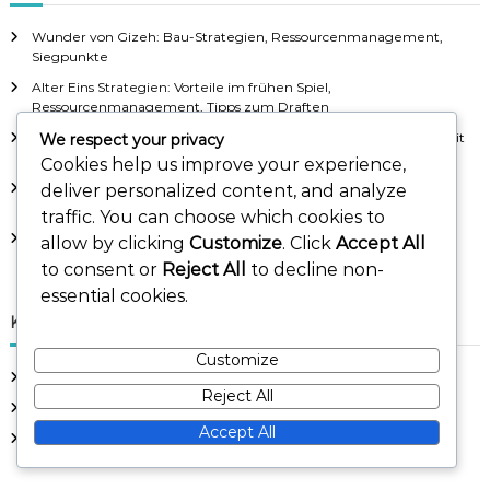
c
h
Wunder von Gizeh: Bau-Strategien, Ressourcenmanagement,
f
Siegpunkte
o
Alter Eins Strategien: Vorteile im frühen Spiel,
r
Ressourcenmanagement, Tipps zum Draften
:
Leaders Modul Strategien: Optimale Führerauswahl, Synergie mit
We respect your privacy
Wundern
Cookies help us improve your experience,
Alter Drei Karten Drafting: Fortgeschrittene Taktiken,
deliver personalized content, and analyze
Punktemaximierung, Integration von Anführern
traffic. You can choose which cookies to
Wunder von Olympia: Militärtaktiken, Karten-Synergien,
allow by clicking
Customize
. Click
Accept All
Altersvorteile
to consent or
Reject All
to decline non-
essential cookies.
Kategorien
Customize
Erklärungen zu Erweiterungsmodulen
Reject All
Kartenauswahl-Bäume
Accept All
Wunder Strategien