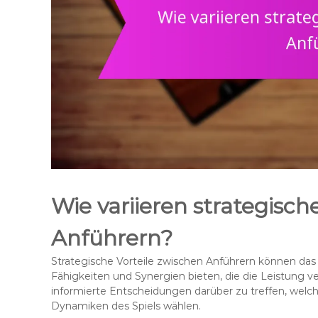
Wie variieren strategisch
Anführern?
Strategische Vorteile zwischen Anführern können das 
Fähigkeiten und Synergien bieten, die die Leistung ver
informierte Entscheidungen darüber zu treffen, welche
Dynamiken des Spiels wählen.