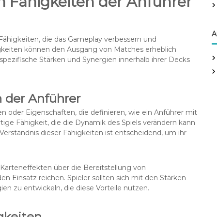
en Fähigkeiten der Anführer
A
ähigkeiten, die das Gameplay verbessern und
ähigkeiten können den Ausgang von Matches erheblich
 spezifische Stärken und Synergien innerhalb ihrer Decks
n der Anführer
en oder Eigenschaften, die definieren, wie ein Anführer mit
rtige Fähigkeit, die die Dynamik des Spiels verändern kann
 Verständnis dieser Fähigkeiten ist entscheidend, um ihr
arteneffekten über die Bereitstellung von
n Einsatz reichen. Spieler sollten sich mit den Stärken
ien zu entwickeln, die diese Vorteile nutzen.
igkeiten