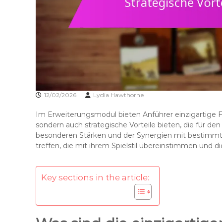
12/02/2026
Lydia Hawthorne
Im Erweiterungsmodul bieten Anführer einzigartige F
sondern auch strategische Vorteile bieten, die für de
besonderen Stärken und der Synergien mit bestimmt
treffen, die mit ihrem Spielstil übereinstimmen und d
Key sections in the article: