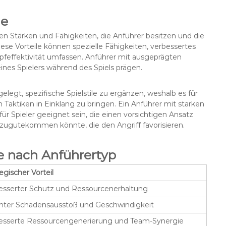
le
igen Stärken und Fähigkeiten, die Anführer besitzen und die
e Vorteile können spezielle Fähigkeiten, verbessertes
ffektivität umfassen. Anführer mit ausgeprägten
ines Spielers während des Spiels prägen.
gelegt, spezifische Spielstile zu ergänzen, weshalb es für
en Taktiken in Einklang zu bringen. Ein Anführer mit starken
ür Spieler geeignet sein, die einen vorsichtigen Ansatz
zugutekommen könnte, die den Angriff favorisieren.
le nach Anführertyp
egischer Vorteil
esserter Schutz und Ressourcenerhaltung
hter Schadensausstoß und Geschwindigkeit
esserte Ressourcengenerierung und Team-Synergie