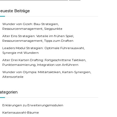
a
r
c
eueste Beiträge
h
Wunder von Gizeh: Bau-Strategien,
Ressourcenmanagement, Siegpunkte
Alter Eins Strategien: Vorteile im frühen Spiel,
Ressourcenmanagement, Tipps zum Draften
Leaders Modul Strategien: Optimale Führerauswahl,
Synergie mit Wundern
Alter Drei Karten Drafting: Fortgeschrittene Taktiken,
Punktemaximierung, Integration von Anführern
Wunder von Olympia: Militärtaktiken, Karten-Synergien,
Altersvorteile
ategorien
Erklärungen zu Erweiterungsmodulen
Kartenauswahl-Bäume