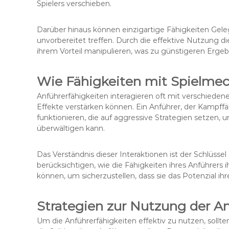
Spielers verschieben.
Darüber hinaus können einzigartige Fähigkeiten Gele
unvorbereitet treffen. Durch die effektive Nutzung d
ihrem Vorteil manipulieren, was zu günstigeren Ergebn
Wie Fähigkeiten mit Spielmec
Anführerfähigkeiten interagieren oft mit verschieden
Effekte verstärken können. Ein Anführer, der Kampffä
funktionieren, die auf aggressive Strategien setzen,
überwältigen kann.
Das Verständnis dieser Interaktionen ist der Schlüssel 
berücksichtigen, wie die Fähigkeiten ihres Anführers
können, um sicherzustellen, dass sie das Potenzial i
Strategien zur Nutzung der An
Um die Anführerfähigkeiten effektiv zu nutzen, sollte