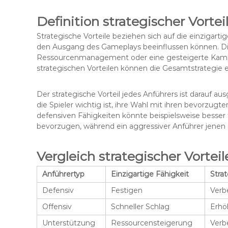
Definition strategischer Vortei
Strategische Vorteile beziehen sich auf die einzigart
den Ausgang des Gameplays beeinflussen können. Dies
Ressourcenmanagement oder eine gesteigerte Kampfe
strategischen Vorteilen können die Gesamtstrategie e
Der strategische Vorteil jedes Anführers ist darauf aus
die Spieler wichtig ist, ihre Wahl mit ihren bevorzugt
defensiven Fähigkeiten könnte beispielsweise besser f
bevorzugen, während ein aggressiver Anführer jenen 
Vergleich strategischer Vortei
Anführertyp
Einzigartige Fähigkeit
Strat
Defensiv
Festigen
Verb
Offensiv
Schneller Schlag
Erhö
Unterstützung
Ressourcensteigerung
Verb