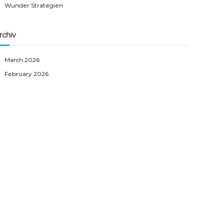
Wunder Strategien
rchiv
March 2026
February 2026