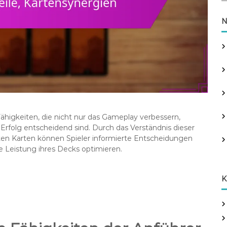
a
r
N
c
h
f
o
r
:
ähigkeiten, die nicht nur das Gameplay verbessern,
n Erfolg entscheidend sind. Durch das Verständnis dieser
en Karten können Spieler informierte Entscheidungen
ie Leistung ihres Decks optimieren.
K